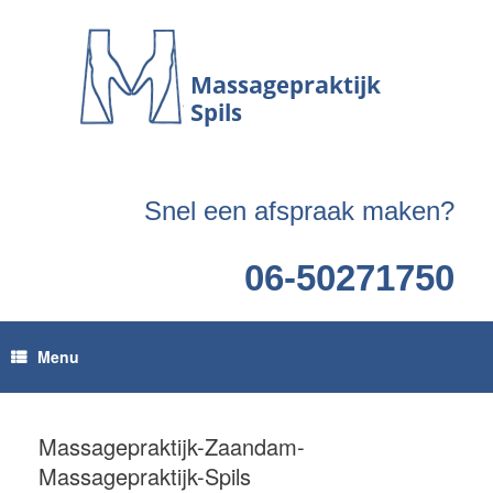
Ga
naar
de
inhoud
Snel een afspraak maken?
06-50271750
Menu
Massagepraktijk-Zaandam-
Massagepraktijk-Spils