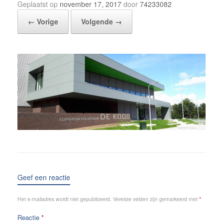
Geplaatst op
november 17, 2017
door
74233082
← Vorige
Volgende →
Geef een reactie
Het e-mailadres wordt niet gepubliceerd.
Vereiste velden zijn gemarkeerd met
*
Reactie
*